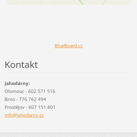
BlueBoard.cz
Kontakt
Jahodárny:
Olomouc - 602 571 516
Brno - 776 762 494
Prostějov - 607 151 801
info@jah
odarny.c
z